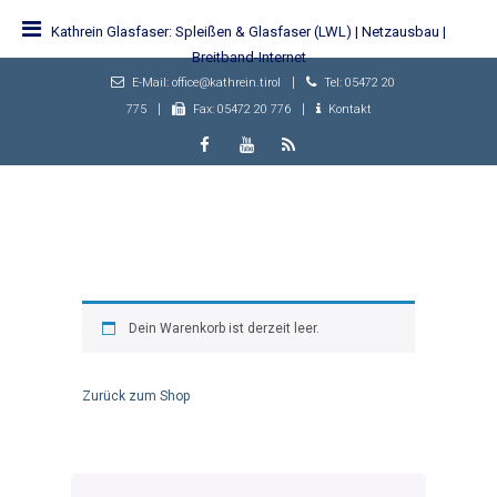
Kathrein Glasfaser: Spleißen & Glasfaser (LWL) | Netzausbau |
Breitband-Internet
|
E-Mail: office@kathrein.tirol
Tel: 05472 20
|
|
775
Fax: 05472 20 776
Kontakt
Dein Warenkorb ist derzeit leer.
Zurück zum Shop