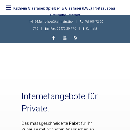
Kathrein Glasfaser: Spleißen & Glasfaser (LWL) | Netzausbau |
Breitband-Internet
|
E-Mail: office@kathrein.tirol
Tel: 05472 20
|
|
775
Fax: 05472 20 776
Kontakt
Internetangebote für
Private.
Das massgeschneiderte Paket für Ihr
Zuhause mit höchsten Ansprüchen an