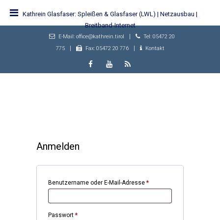
Kathrein Glasfaser: Spleißen & Glasfaser (LWL) | Netzausbau |
Breitband-Internet
|
E-Mail: office@kathrein.tirol
Tel: 05472 20
|
|
775
Fax: 05472 20 776
Kontakt
Anmelden
Erforderlich
Benutzername oder E-Mail-Adresse
*
Erforderlich
Passwort
*